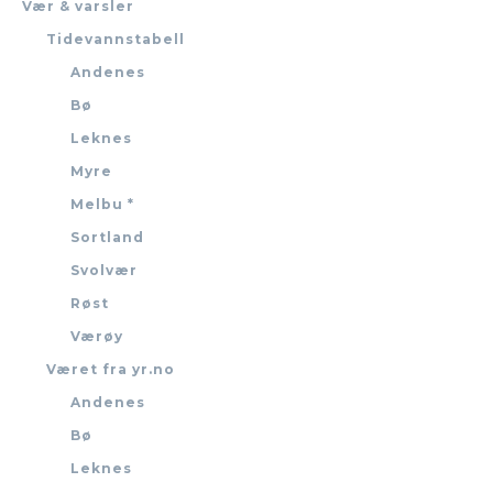
Vær & varsler
Tidevannstabell
Andenes
Bø
Leknes
Myre
Melbu *
Sortland
Svolvær
Røst
Værøy
Været fra yr.no
Andenes
Bø
Leknes