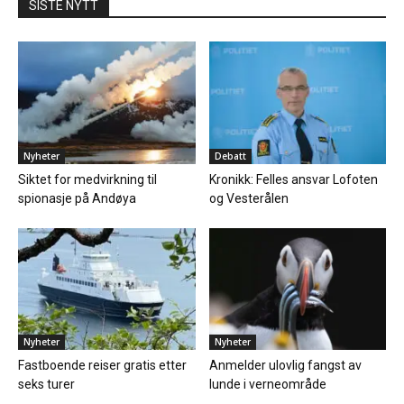
SISTE NYTT
Nyheter
Debatt
Siktet for medvirkning til
Kronikk: Felles ansvar Lofoten
spionasje på Andøya
og Vesterålen
Nyheter
Nyheter
Fastboende reiser gratis etter
Anmelder ulovlig fangst av
seks turer
lunde i verneområde