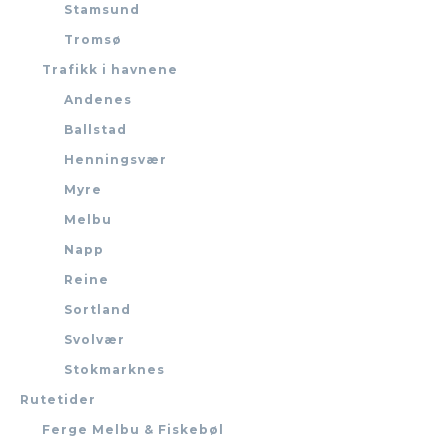
Stamsund
Tromsø
Trafikk i havnene
Andenes
Ballstad
Henningsvær
Myre
Melbu
Napp
Reine
Sortland
Svolvær
Stokmarknes
Rutetider
Ferge Melbu & Fiskebøl