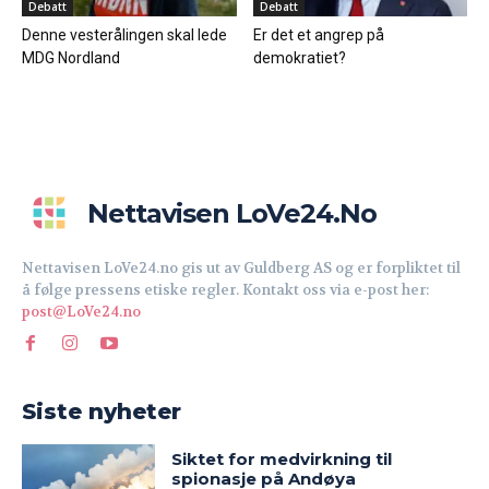
Debatt
Debatt
Denne vesterålingen skal lede
Er det et angrep på
MDG Nordland
demokratiet?
Nettavisen LoVe24.no
Nettavisen LoVe24.no gis ut av Guldberg AS og er forpliktet til
å følge pressens etiske regler. Kontakt oss via e-post her:
post@LoVe24.no
Siste nyheter
Siktet for medvirkning til
spionasje på Andøya