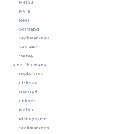
Melbu
Myre
Røst
Sortland
Stokmarknes
Svolvær
Værøy
Vind i havnene
Bodø havn
Fiskebøl
Harstad
Leknes
Melbu
Risnøyhamn
Stokmarknes