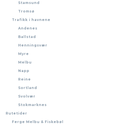
Stamsund
Tromsø
Trafikk i havnene
Andenes
Ballstad
Henningsvær
Myre
Melbu
Napp
Reine
Sortland
Svolvær
Stokmarknes
Rutetider
Ferge Melbu & Fiskebøl