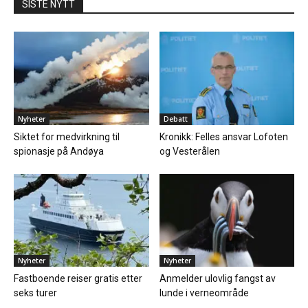
SISTE NYTT
Nyheter
Debatt
Siktet for medvirkning til
Kronikk: Felles ansvar Lofoten
spionasje på Andøya
og Vesterålen
Nyheter
Nyheter
Fastboende reiser gratis etter
Anmelder ulovlig fangst av
seks turer
lunde i verneområde