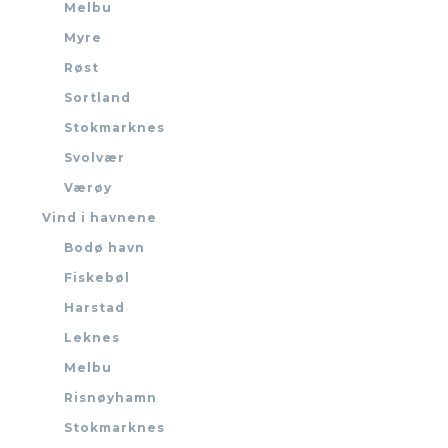
Melbu
Myre
Røst
Sortland
Stokmarknes
Svolvær
Værøy
Vind i havnene
Bodø havn
Fiskebøl
Harstad
Leknes
Melbu
Risnøyhamn
Stokmarknes