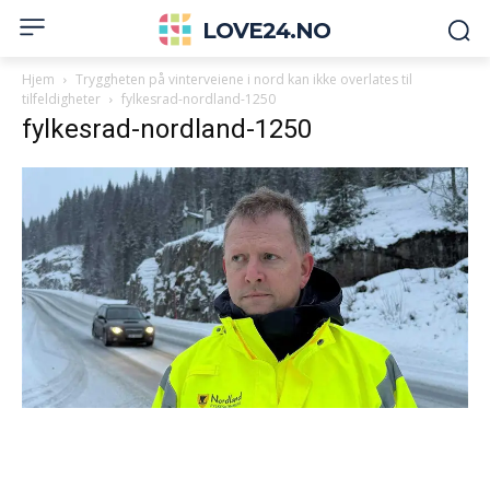
LOVE24.NO
Hjem
Tryggheten på vinterveiene i nord kan ikke overlates til
tilfeldigheter
fylkesrad-nordland-1250
fylkesrad-nordland-1250