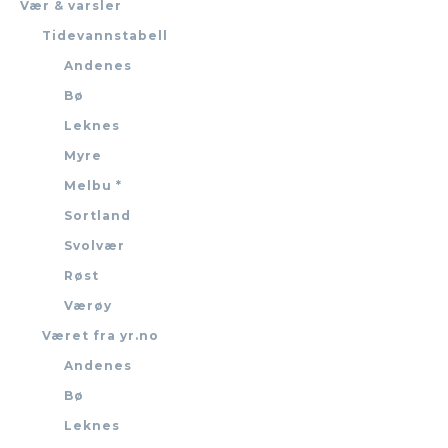
Vær & varsler
Tidevannstabell
Andenes
Bø
Leknes
Myre
Melbu *
Sortland
Svolvær
Røst
Værøy
Været fra yr.no
Andenes
Bø
Leknes