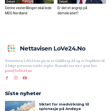
Debatt
Debatt
Denne vesterålingen skal lede
Er det et angrep på
MDG Nordland
demokratiet?
Nettavisen LoVe24.no
Nettavisen LoVe24.no gis ut av Guldberg AS og er forpliktet til
å følge pressens etiske regler. Kontakt oss via e-post her:
post@LoVe24.no
Siste nyheter
Siktet for medvirkning til
spionasje på Andøya