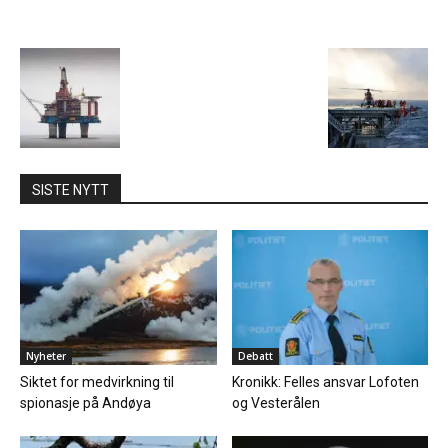
SISTE NYTT
Nyheter
Debatt
Siktet for medvirkning til
Kronikk: Felles ansvar Lofoten
spionasje på Andøya
og Vesterålen