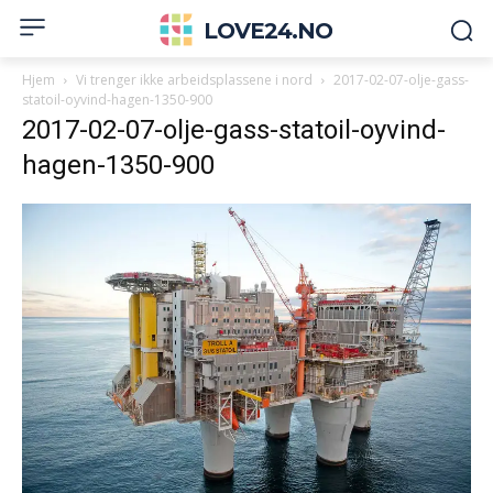
LOVE24.NO
Hjem
Vi trenger ikke arbeidsplassene i nord
2017-02-07-olje-gass-
statoil-oyvind-hagen-1350-900
2017-02-07-olje-gass-statoil-oyvind-
hagen-1350-900