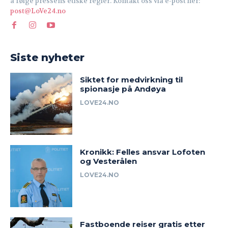
å følge pressens etiske regler. Kontakt oss via e-post her:
post@LoVe24.no
Siste nyheter
Siktet for medvirkning til
spionasje på Andøya
LOVE24.NO
Kronikk: Felles ansvar Lofoten
og Vesterålen
LOVE24.NO
Fastboende reiser gratis etter