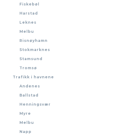
Fiskebøl
Harstad
Leknes
Melbu
Risnøyhamn
Stokmarknes
Stamsund
Tromsø
Trafikk i havnene
Andenes
Ballstad
Henningsvær
Myre
Melbu
Napp