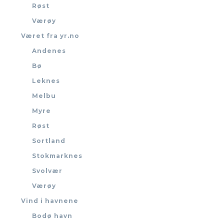
Røst
Værøy
Været fra yr.no
Andenes
Bø
Leknes
Melbu
Myre
Røst
Sortland
Stokmarknes
Svolvær
Værøy
Vind i havnene
Bodø havn