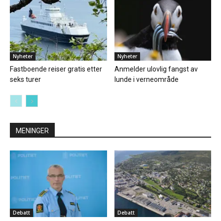
Nyheter
Nyheter
Fastboende reiser gratis etter
Anmelder ulovlig fangst av
seks turer
lunde i verneområde
MENINGER
Debatt
Debatt