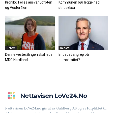
Kronikk: Felles ansvar Lofoten
Kommunen bør legge ned
og Vesterålen
stridsøksa
Debatt
Debatt
Denne vesterålingen skal lede
Er det et angrep på
MDG Nordland
demokratiet?
Nettavisen LoVe24.no
Nettavisen LoVe24.no gis ut av Guldberg AS og er forpliktet til