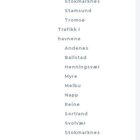
Stokmarknes
Stamsund
Tromsø
Trafikk i
havnene
Andenes
Ballstad
Henningsvær
Myre
Melbu
Napp
Reine
Sortland
Svolvær
Stokmarknes