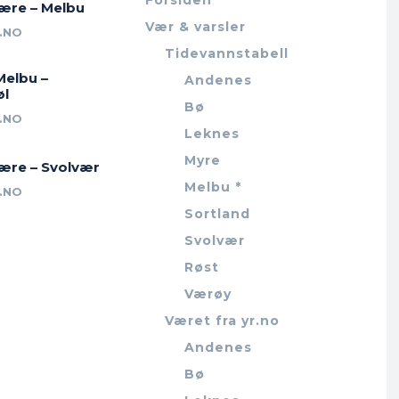
Forsiden
jære – Melbu
Vær & varsler
.NO
Tidevannstabell
Melbu –
Andenes
øl
Bø
.NO
Leknes
Myre
jære – Svolvær
Melbu *
.NO
Sortland
Svolvær
Røst
Værøy
Været fra yr.no
Andenes
Bø