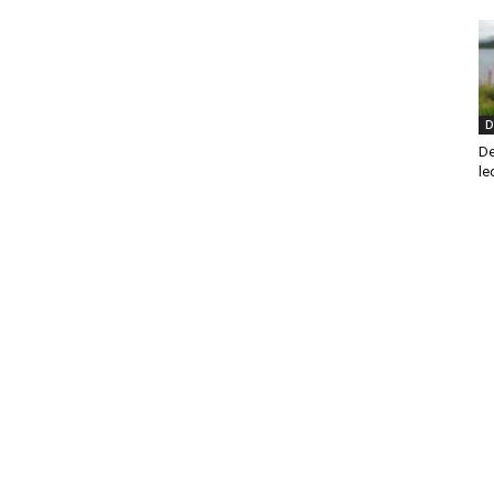
D
De
le