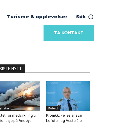
Turisme & opplevelser
Søk
TA KONTAKT
SISTE NYTT
yheter
Debatt
ktet for medvirkning til
Kronikk: Felles ansvar
ionasje på Andøya
Lofoten og Vesterålen