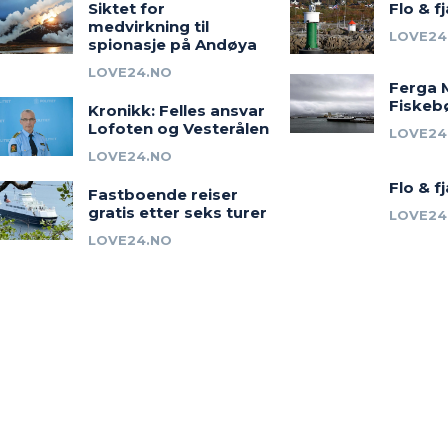
Siktet for
Flo & f
medvirkning til
LOVE24
spionasje på Andøya
LOVE24.NO
Ferga 
Fiskeb
Kronikk: Felles ansvar
Lofoten og Vesterålen
LOVE24
LOVE24.NO
Flo & f
Fastboende reiser
gratis etter seks turer
LOVE24
LOVE24.NO