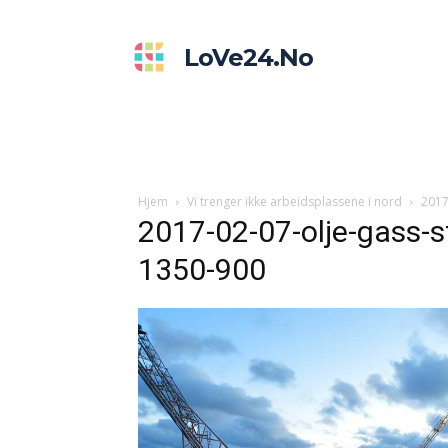
LoVe24.no
Hjem
Vi trenger ikke arbeidsplassene i nord
2017
2017-02-07-olje-gass-s
1350-900