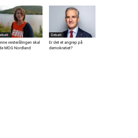
ebatt
Debatt
nne vesterålingen skal
Er det et angrep på
de MDG Nordland
demokratiet?