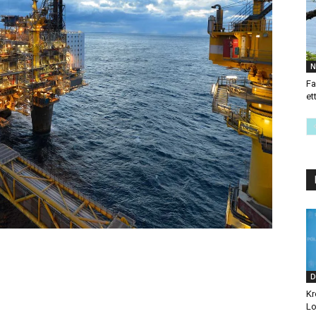
N
Fa
et
D
Kr
Lo