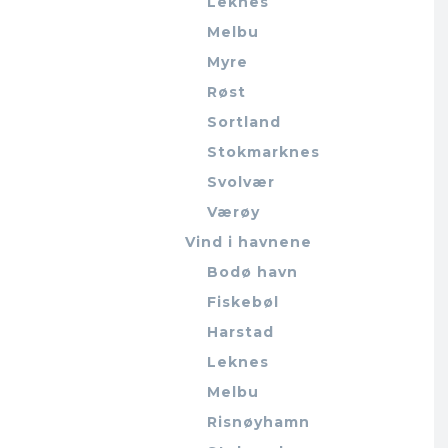
Leknes
Melbu
Myre
Røst
Sortland
Stokmarknes
Svolvær
Værøy
Vind i havnene
Bodø havn
Fiskebøl
Harstad
Leknes
Melbu
Risnøyhamn