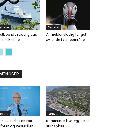
yheter
Nyheter
stboende reiser gratis
Anmelder ulovlig fangst
ter seks turer
av lunde i verneområde
MENINGER
ebatt
Debatt
onikk: Felles ansvar
Kommunen bør legge ned
foten og Vesterålen
stridsøksa