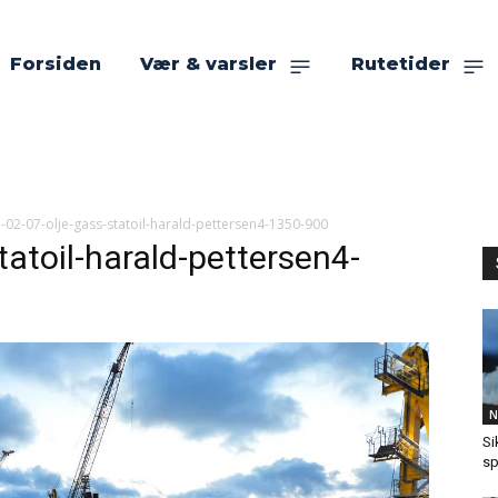
Forsiden
Vær & varsler
Rutetider
-02-07-olje-gass-statoil-harald-pettersen4-1350-900
tatoil-harald-pettersen4-
N
Si
sp