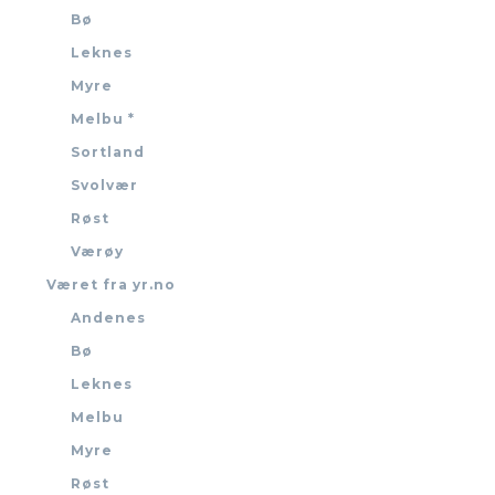
Bø
Leknes
Myre
Melbu *
Sortland
Svolvær
Røst
Værøy
Været fra yr.no
Andenes
Bø
Leknes
Melbu
Myre
Røst