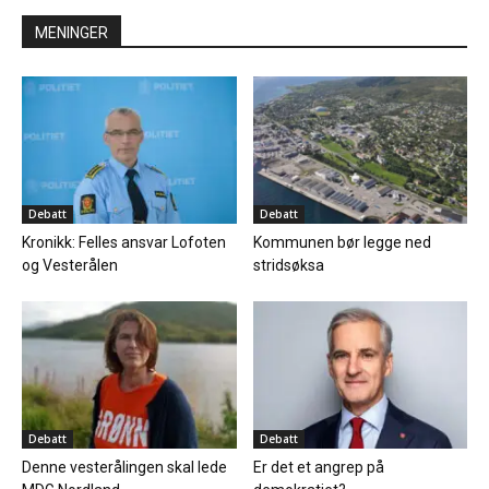
MENINGER
Debatt
Debatt
Kronikk: Felles ansvar Lofoten
Kommunen bør legge ned
og Vesterålen
stridsøksa
Debatt
Debatt
Denne vesterålingen skal lede
Er det et angrep på