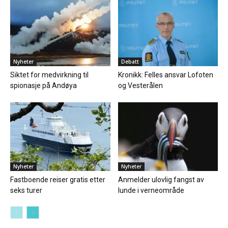
Nyheter
Debatt
Siktet for medvirkning til
Kronikk: Felles ansvar Lofoten
spionasje på Andøya
og Vesterålen
Nyheter
Nyheter
Fastboende reiser gratis etter
Anmelder ulovlig fangst av
seks turer
lunde i verneområde