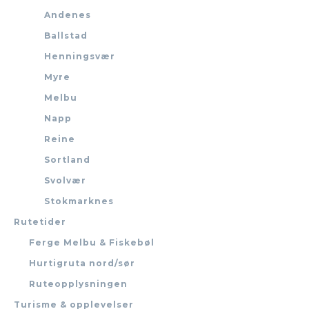
Andenes
Ballstad
Henningsvær
Myre
Melbu
Napp
Reine
Sortland
Svolvær
Stokmarknes
Rutetider
Ferge Melbu & Fiskebøl
Hurtigruta nord/sør
Ruteopplysningen
Turisme & opplevelser