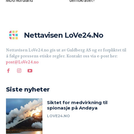
MDG Nordland
demokratiet?
Nettavisen LoVe24.no
Nettavisen LoVe24.no gis ut av Guldberg AS og er forpliktet til
å følge pressens etiske regler. Kontakt oss via e-post her:
post@LoVe24.no
Siste nyheter
Siktet for medvirkning til
spionasje på Andøya
LOVE24.NO