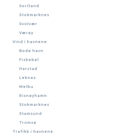
Sortland
Stokmarknes
Svolvær
Værøy
Vind i havnene
Bodø havn
Fiskebøl
Harstad
Leknes
Melbu
Risnøyhamn
Stokmarknes
Stamsund
Tromsø
Trafikk i havnene