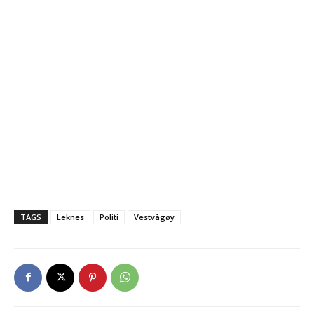
TAGS
Leknes
Politi
Vestvågøy