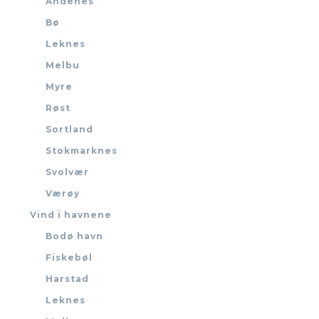
Andenes
Bø
Leknes
Melbu
Myre
Røst
Sortland
Stokmarknes
Svolvær
Værøy
Vind i havnene
Bodø havn
Fiskebøl
Harstad
Leknes