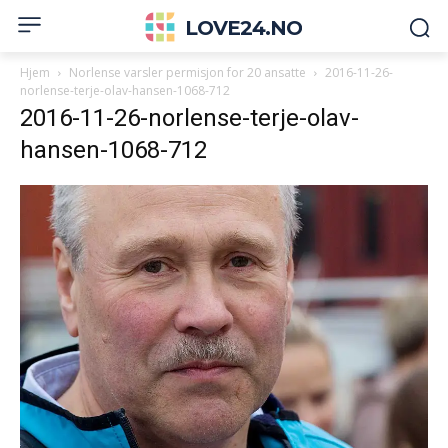
LOVE24.NO
Hjem
Norlense varsler permisjon for 20 ansatte
2016-11-26-
norlense-terje-olav-hansen-1068-712
2016-11-26-norlense-terje-olav-
hansen-1068-712