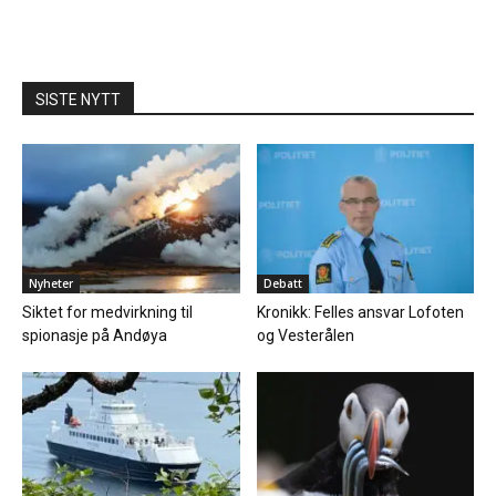
SISTE NYTT
Nyheter
Debatt
Siktet for medvirkning til
Kronikk: Felles ansvar Lofoten
spionasje på Andøya
og Vesterålen