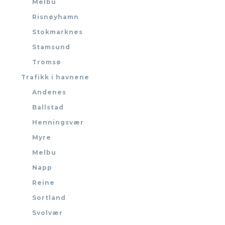
Melbu
Risnøyhamn
Stokmarknes
Stamsund
Tromsø
Trafikk i havnene
Andenes
Ballstad
Henningsvær
Myre
Melbu
Napp
Reine
Sortland
Svolvær