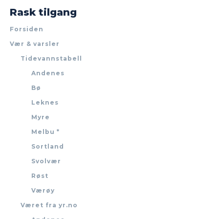
Rask tilgang
Forsiden
Vær & varsler
Tidevannstabell
Andenes
Bø
Leknes
Myre
Melbu *
Sortland
Svolvær
Røst
Værøy
Været fra yr.no