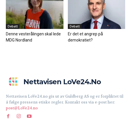
Debatt
Debatt
Denne vesterålingen skal lede
Er det et angrep på
MDG Nordland
demokratiet?
Nettavisen LoVe24.no
Nettavisen LoVe24.no gis ut av Guldberg AS og er forpliktet til
å følge pressens etiske regler. Kontakt oss via e-post her:
post@LoVe24.no