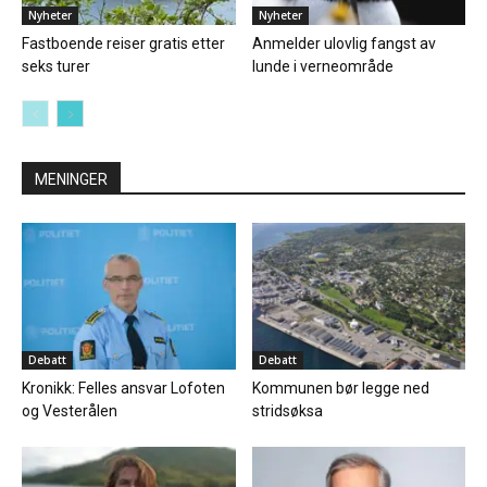
Nyheter
Nyheter
Fastboende reiser gratis etter
Anmelder ulovlig fangst av
seks turer
lunde i verneområde
MENINGER
Debatt
Debatt
Kronikk: Felles ansvar Lofoten
Kommunen bør legge ned
og Vesterålen
stridsøksa