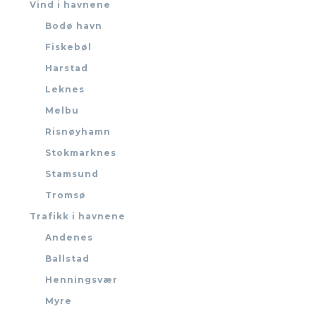
Vind i havnene
Bodø havn
Fiskebøl
Harstad
Leknes
Melbu
Risnøyhamn
Stokmarknes
Stamsund
Tromsø
Trafikk i havnene
Andenes
Ballstad
Henningsvær
Myre