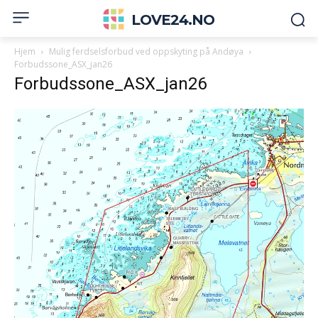
LOVE24.NO
Hjem
Mulig ferdselsforbud ved oppskyting på Andøya
Forbudssone_ASX_jan26
Forbudssone_ASX_jan26