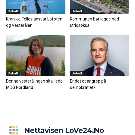
Debatt
Debatt
Kronikk: Felles ansvar Lofoten
Kommunen bør legge ned
og Vesterålen
stridsøksa
Debatt
Debatt
Denne vesterålingen skal lede
Er det et angrep på
MDG Nordland
demokratiet?
Nettavisen LoVe24.no