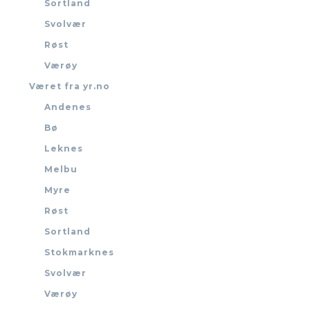
Sortland
Svolvær
Røst
Værøy
Været fra yr.no
Andenes
Bø
Leknes
Melbu
Myre
Røst
Sortland
Stokmarknes
Svolvær
Værøy