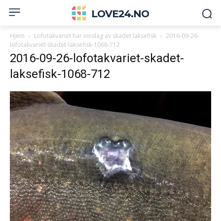
LOVE24.NO
Hjem
Lofotakvariet har innslag av skadet laksefisk
2016-09-26-
lofotakvariet-skadet-laksefisk-1068-712
2016-09-26-lofotakvariet-skadet-
laksefisk-1068-712