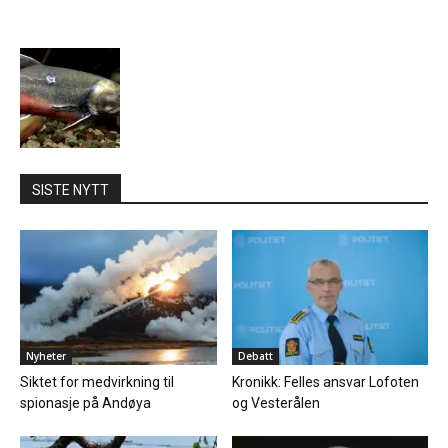
SISTE NYTT
Nyheter
Debatt
Siktet for medvirkning til
Kronikk: Felles ansvar Lofoten
spionasje på Andøya
og Vesterålen