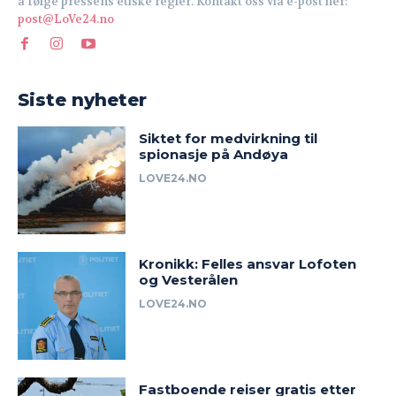
å følge pressens etiske regler. Kontakt oss via e-post her:
post@LoVe24.no
Siste nyheter
Siktet for medvirkning til
spionasje på Andøya
LOVE24.NO
Kronikk: Felles ansvar Lofoten
og Vesterålen
LOVE24.NO
Fastboende reiser gratis etter