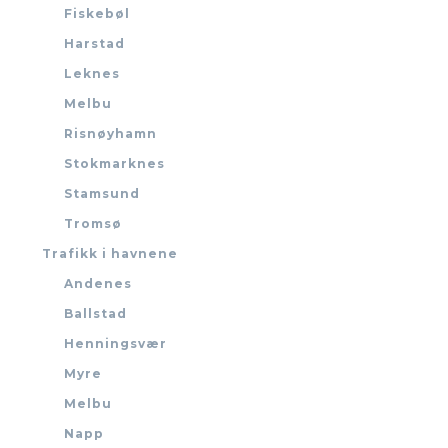
Fiskebøl
Harstad
Leknes
Melbu
Risnøyhamn
Stokmarknes
Stamsund
Tromsø
Trafikk i havnene
Andenes
Ballstad
Henningsvær
Myre
Melbu
Napp