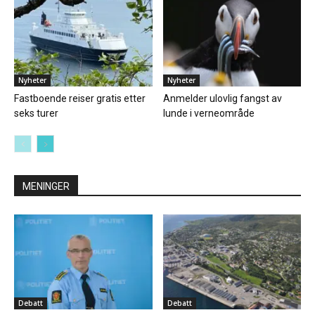
Nyheter
Nyheter
Fastboende reiser gratis etter
Anmelder ulovlig fangst av
seks turer
lunde i verneområde
MENINGER
Debatt
Debatt