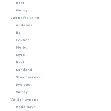
Røst
Værøy
Været fra yr.no
Andenes
Bø
Leknes
Melbu
Myre
Røst
Sortland
Stokmarknes
Svolvær
Værøy
Vind i havnene
Bodø havn