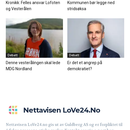
Kronikk: Felles ansvar Lofoten
Kommunen bør legge ned
og Vesterålen
stridsøksa
Debatt
Debatt
Denne vesterålingen skal lede
Er det et angrep på
MDG Nordland
demokratiet?
Nettavisen LoVe24.no
Nettavisen LoVe24.no gis ut av Guldberg AS og er forpliktet til