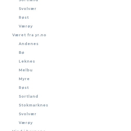
Svolvær
Røst
Værøy
Været fra yr.no
Andenes
Bø
Leknes
Melbu
Myre
Røst
Sortland
Stokmarknes
Svolvær
Værøy