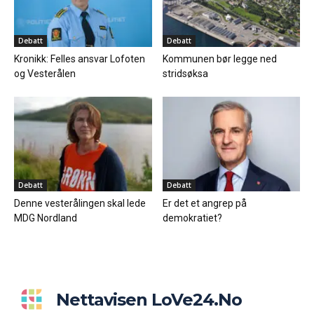
Debatt
Debatt
Kronikk: Felles ansvar Lofoten
Kommunen bør legge ned
og Vesterålen
stridsøksa
Debatt
Debatt
Denne vesterålingen skal lede
Er det et angrep på
MDG Nordland
demokratiet?
Nettavisen LoVe24.no