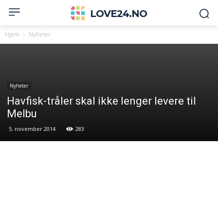
LOVE24.NO
Hjem
Nyheter
Nyheter
Havfisk-tråler skal ikke lenger levere til
Melbu
5. november 2014
283