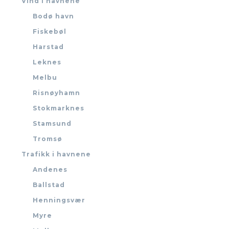
Vind i havnene
Bodø havn
Fiskebøl
Harstad
Leknes
Melbu
Risnøyhamn
Stokmarknes
Stamsund
Tromsø
Trafikk i havnene
Andenes
Ballstad
Henningsvær
Myre