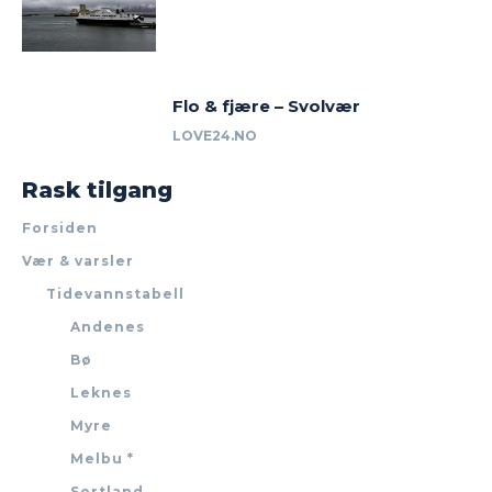
Flo & fjære – Svolvær
LOVE24.NO
Rask tilgang
Forsiden
Vær & varsler
Tidevannstabell
Andenes
Bø
Leknes
Myre
Melbu *
Sortland