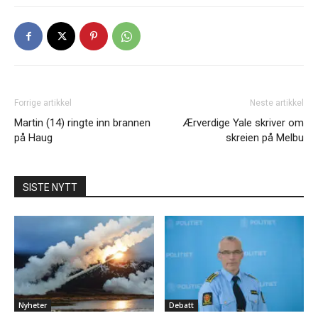
Forrige artikkel
Neste artikkel
Martin (14) ringte inn brannen
Ærverdige Yale skriver om
på Haug
skreien på Melbu
SISTE NYTT
Nyheter
Debatt