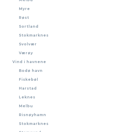
Myre
Røst
Sortland
Stokmarknes
Svolvær
Værøy
Vind i havnene
Bodø havn
Fiskebøl
Harstad
Leknes
Melbu
Risnøyhamn
Stokmarknes