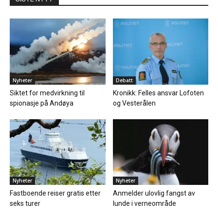
Nyheter
Debatt
Siktet for medvirkning til
Kronikk: Felles ansvar Lofoten
spionasje på Andøya
og Vesterålen
Nyheter
Nyheter
Fastboende reiser gratis etter
Anmelder ulovlig fangst av
seks turer
lunde i verneområde