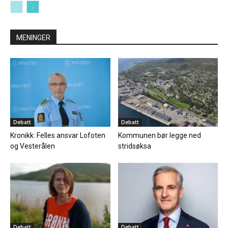
MENINGER
Debatt
Debatt
Kronikk: Felles ansvar Lofoten
Kommunen bør legge ned
og Vesterålen
stridsøksa
Debatt
Debatt