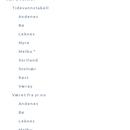
Tidevannstabell
Andenes
Bø
Leknes
Myre
Melbu *
Sortland
Svolvær
Røst
Værøy
Været fra yr.no
Andenes
Bø
Leknes
Melbu