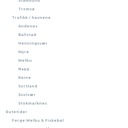
Stamsund
Tromsø
Trafikk i havnene
Andenes
Ballstad
Henningsvær
Myre
Melbu
Napp
Reine
Sortland
Svolvær
Stokmarknes
Rutetider
Ferge Melbu & Fiskebøl