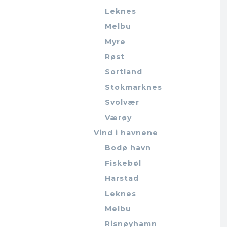
Leknes
Melbu
Myre
Røst
Sortland
Stokmarknes
Svolvær
Værøy
Vind i havnene
Bodø havn
Fiskebøl
Harstad
Leknes
Melbu
Risnøyhamn