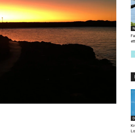
N
Fa
et
D
Kr
Lo