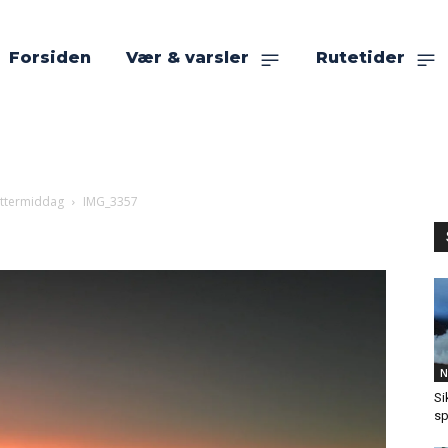
Forsiden
Vær & varsler
Rutetider
 ettermiddag
IMG_3357
N
Si
sp