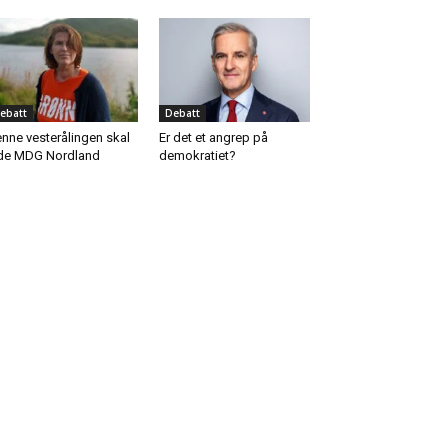
ebatt
Debatt
nne vesterålingen skal
Er det et angrep på
de MDG Nordland
demokratiet?