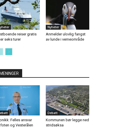
yheter
Nyheter
stboende reiser gratis
Anmelder ulovlig fangst
ter seks turer
av lunde i verneområde
MENINGER
ebatt
Debatt
onikk: Felles ansvar
Kommunen bør legge ned
foten og Vesterålen
stridsøksa