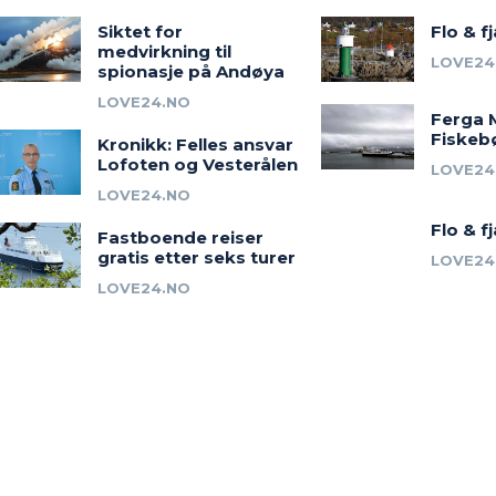
Siktet for
Flo & f
medvirkning til
LOVE24
spionasje på Andøya
LOVE24.NO
Ferga 
Fiskeb
Kronikk: Felles ansvar
Lofoten og Vesterålen
LOVE24
LOVE24.NO
Flo & f
Fastboende reiser
gratis etter seks turer
LOVE24
LOVE24.NO