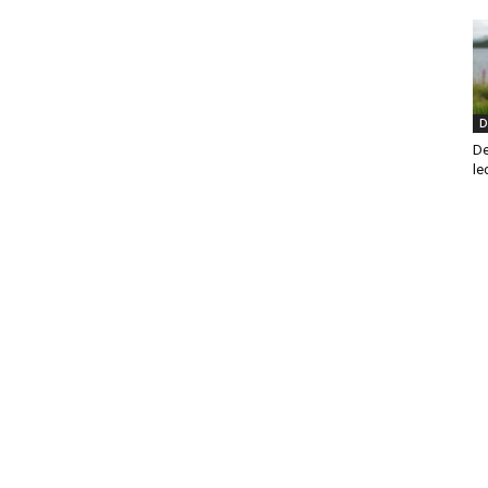
D
De
le