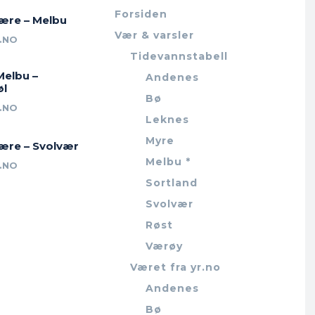
Forsiden
jære – Melbu
Vær & varsler
.NO
Tidevannstabell
Melbu –
Andenes
øl
Bø
.NO
Leknes
Myre
jære – Svolvær
Melbu *
.NO
Sortland
Svolvær
Røst
Værøy
Været fra yr.no
Andenes
Bø