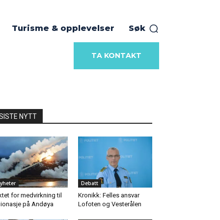
Turisme & opplevelser
Søk
TA KONTAKT
SISTE NYTT
yheter
Debatt
ktet for medvirkning til
Kronikk: Felles ansvar
ionasje på Andøya
Lofoten og Vesterålen