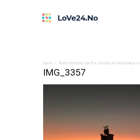
LoVe24.no
Hjem
Årets flotteste syn fra solsida av Hadseløya i
IMG_3357