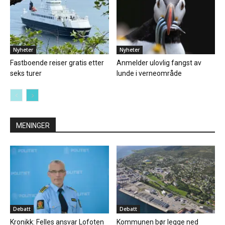
Nyheter
Nyheter
Fastboende reiser gratis etter
Anmelder ulovlig fangst av
seks turer
lunde i verneområde
MENINGER
Debatt
Debatt
Kronikk: Felles ansvar Lofoten
Kommunen bør legge ned