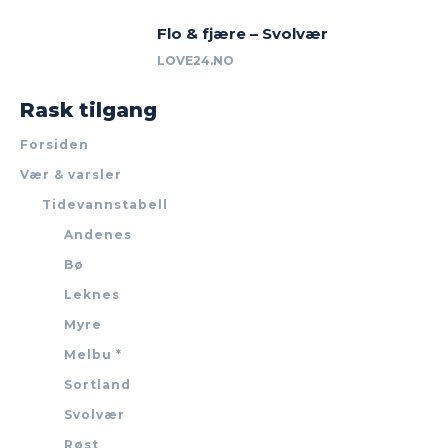
Flo & fjære – Svolvær
LOVE24.NO
Rask tilgang
Forsiden
Vær & varsler
Tidevannstabell
Andenes
Bø
Leknes
Myre
Melbu *
Sortland
Svolvær
Røst