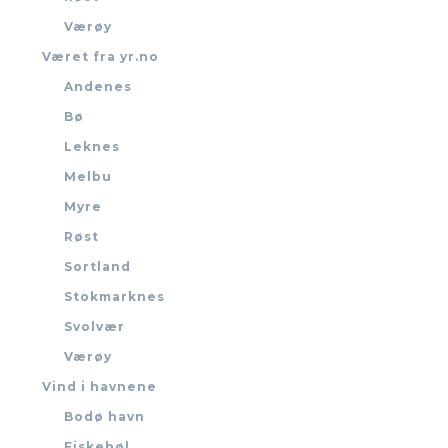
Værøy
Været fra yr.no
Andenes
Bø
Leknes
Melbu
Myre
Røst
Sortland
Stokmarknes
Svolvær
Værøy
Vind i havnene
Bodø havn
Fiskebøl