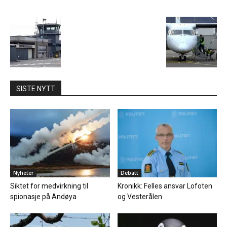
SISTE NYTT
Nyheter
Debatt
Siktet for medvirkning til
Kronikk: Felles ansvar Lofoten
spionasje på Andøya
og Vesterålen