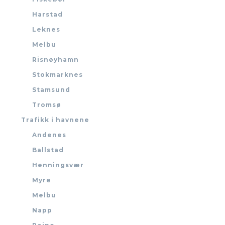
Harstad
Leknes
Melbu
Risnøyhamn
Stokmarknes
Stamsund
Tromsø
Trafikk i havnene
Andenes
Ballstad
Henningsvær
Myre
Melbu
Napp