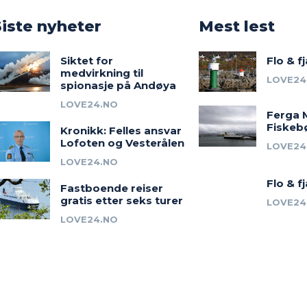
o
Siste nyheter
Mest lest
Siktet for
Flo & f
medvirkning til
LOVE24
spionasje på Andøya
LOVE24.NO
Ferga 
Fiskeb
Kronikk: Felles ansvar
Lofoten og Vesterålen
LOVE24
LOVE24.NO
Flo & f
Fastboende reiser
gratis etter seks turer
LOVE24
LOVE24.NO