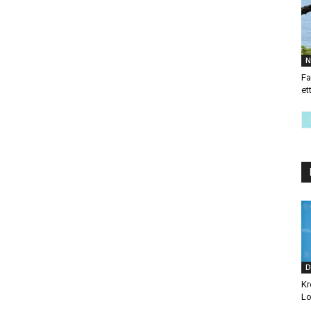
N
Fa
et
D
Kr
Lo