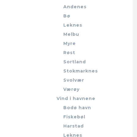
Andenes
Bø
Leknes
Melbu
Myre
Røst
Sortland
Stokmarknes
Svolvær
Værøy
Vind i havnene
Bodø havn
Fiskebøl
Harstad
Leknes