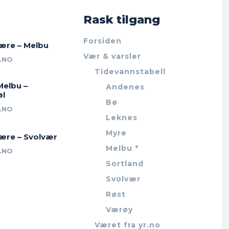
Rask tilgang
Forsiden
jære – Melbu
Vær & varsler
.NO
Tidevannstabell
Melbu –
Andenes
øl
Bø
.NO
Leknes
Myre
jære – Svolvær
Melbu *
.NO
Sortland
Svolvær
Røst
Værøy
Været fra yr.no