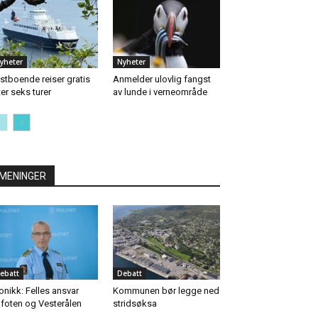
yheter
Nyheter
stboende reiser gratis
Anmelder ulovlig fangst
ter seks turer
av lunde i verneområde
MENINGER
ebatt
Debatt
onikk: Felles ansvar
Kommunen bør legge ned
foten og Vesterålen
stridsøksa