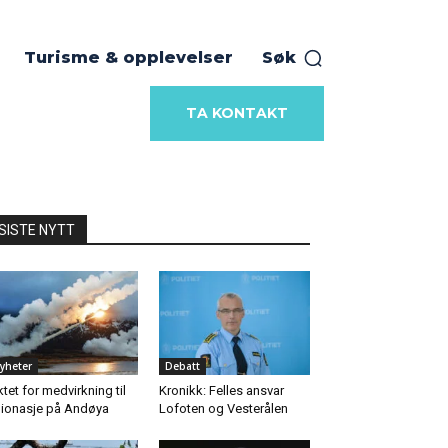
Turisme & opplevelser
Søk
TA KONTAKT
SISTE NYTT
yheter
Debatt
ktet for medvirkning til
Kronikk: Felles ansvar
ionasje på Andøya
Lofoten og Vesterålen