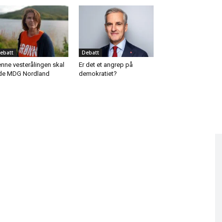
ebatt
Debatt
nne vesterålingen skal
Er det et angrep på
de MDG Nordland
demokratiet?