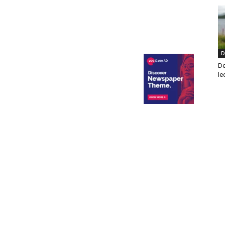
D
De
le